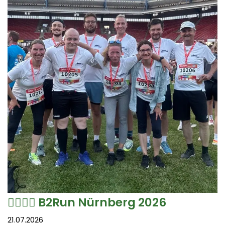
🏃‍♀️🏃‍♂️ B2Run Nürnberg 2026
21.07.2026