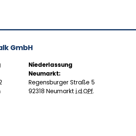
alk
GmbH
g
Niederlassung
Neumarkt:
2
Regensburger Straße 5
h
92318 Neumarkt
i.d.OPf.