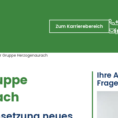
Zum Karrierebereich
er Gruppe Herzogenaurach
Ihre 
ruppe
Frag
ach
msetzung neues