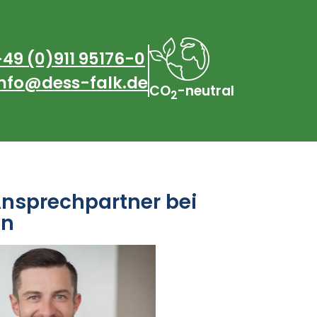
+49 (0)911 95176-0
info@dess-falk.de
CO
-neutral
2
Ansprechpartner bei
en