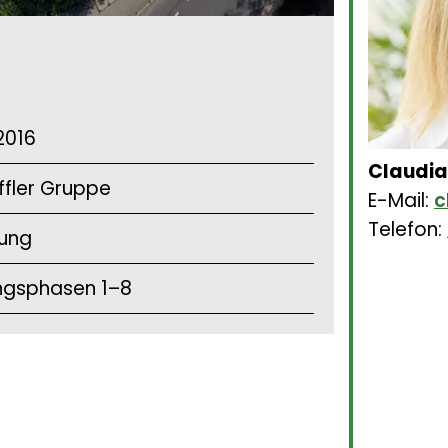
2016
Claudia
fler Gruppe
E-Mail:
c
Telefon:
rung
ngsphasen 1–8