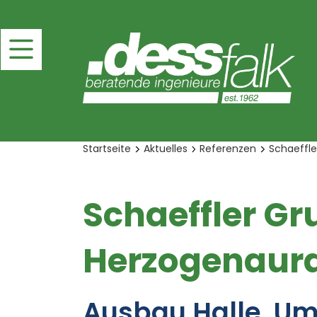
Startseite
Aktuelles
Referenzen
Schaeffl
Schaeffler G
Herzogenaur
Ausbau Halle, U